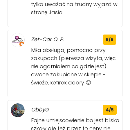
tylko uważać na trudny wyjazd w
stronę Jasła
Zet-Car O. P.
5/5
Miła obsługa, pomocna przy
zakupach (pierwsza wizyta, więc
nie ogarniałem co gdzie jest)
owoce zakupione w sklepie -
świeże, kefirek dobry 🙂
Obbya
4/5
Fajne umiejscowienie bo jest blisko
szkoły ale też przez to ceny nie