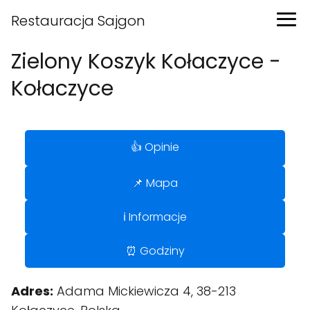
Restauracja Sajgon
Zielony Koszyk Kołaczyce -
Kołaczyce
👍 Opinie
📌 Mapa
ℹ️ Informacje
⏰ Godziny
Adres:
Adama Mickiewicza 4, 38-213