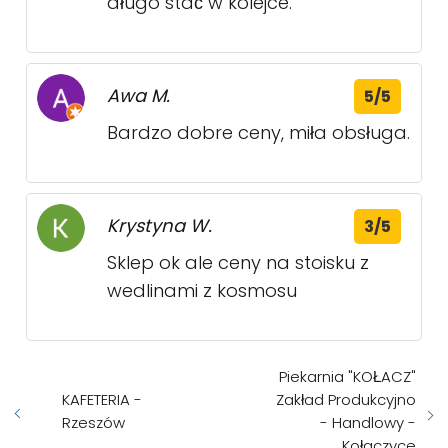
długo stać w kolejce.
Awa M.
5/5
Bardzo dobre ceny, miła obsługa.
Krystyna W.
3/5
Sklep ok ale ceny na stoisku z
wedlinami z kosmosu
Piekarnia "KOŁACZ"
KAFETERIA -
Zakład Produkcyjno
Rzeszów
- Handlowy -
Kołaczyce