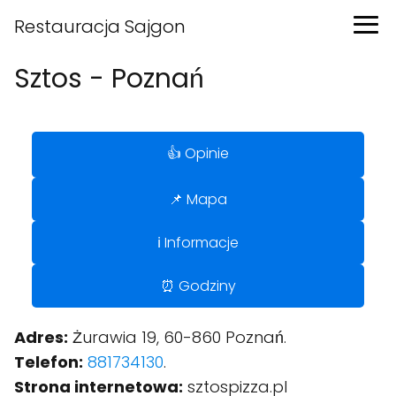
Restauracja Sajgon
Sztos - Poznań
👍 Opinie
📌 Mapa
ℹ️ Informacje
⏰ Godziny
Adres:
Żurawia 19, 60-860 Poznań.
Telefon:
881734130
.
Strona internetowa:
sztospizza.pl