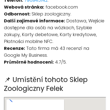
Telefon:
796945142
.
Webová stránka:
facebook.com
Odbornost:
Sklep zoologiczny.
Další zajímavé informace:
Dostawa, Wejście
dostępne dla osób na wózkach, Szybkie
zakupy, Karty debetowe, Karty kredytowe,
Płatności mobilne NFC.
Recenze:
Tato firma má 43 recenzí na
Google My Business.
Průměrné hodnocení:
4.7/5.
📌 Umístění tohoto Sklep
Zoologiczny Felek