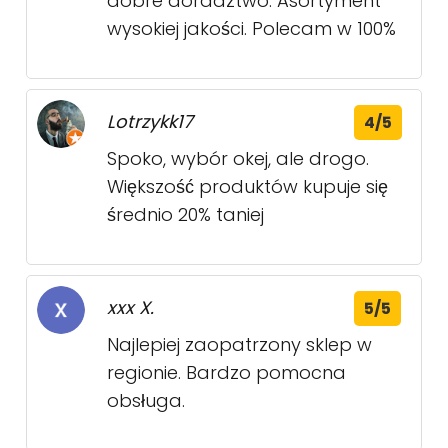
dobre doradztwo. Asortyment
wysokiej jakości. Polecam w 100%
Lotrzykk17
4/5
Spoko, wybór okej, ale drogo.
Większość produktów kupuje się
średnio 20% taniej
xxx X.
5/5
Najlepiej zaopatrzony sklep w
regionie. Bardzo pomocna
obsługa.