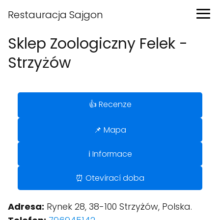
Restauracja Sajgon
Sklep Zoologiczny Felek -
Strzyżów
👍 Recenze
📌 Mapa
ℹ️ Informace
⏰ Otevírací doba
Adresa:
Rynek 28, 38-100 Strzyżów, Polska.