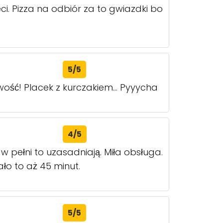
ci. Pizza na odbiór za to gwiazdki bo
5/5
ość! Placek z kurczakiem... Pyyycha
4/5
 w pełni to uzasadniają. Miła obsługa.
ło to aż 45 minut.
5/5