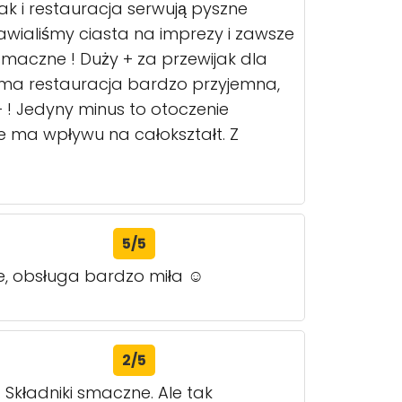
ak i restauracja serwują pyszne
amawialiśmy ciasta na imprezy i zawsze
maczne ! Duży + za przewijak dla
 Sama restauracja bardzo przyjemna,
 ! Jedyny minus to otoczenie
 ma wpływu na całokształt. Z
5/5
ie, obsługa bardzo miła ☺️
2/5
 Składniki smaczne. Ale tak