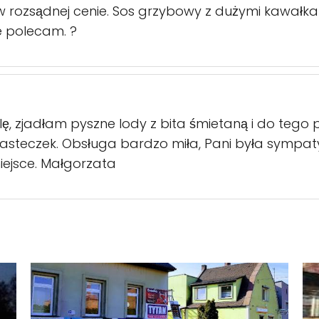
 w rozsądnej cenie. Sos grzybowy z dużymi kawał
 polecam. ?
lę, zjadłam pyszne lody z bita śmietaną i do teg
 ciasteczek. Obsługa bardzo miła, Pani była symp
iejsce. Małgorzata