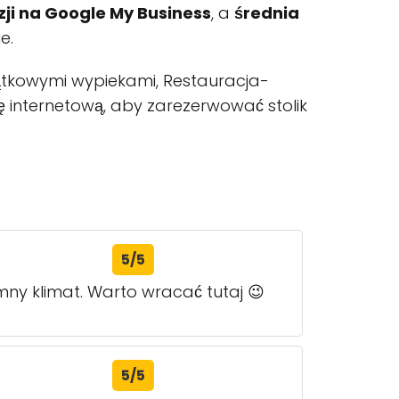
zji na Google My Business
, a
średnia
e.
jątkowymi wypiekami, Restauracja-
nę internetową, aby zarezerwować stolik
5/5
mny klimat. Warto wracać tutaj 😉
5/5