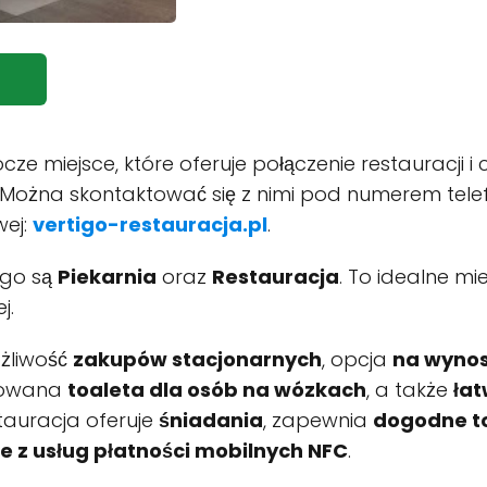
cze miejsce, które oferuje połączenie restauracji i 
. Można skontaktować się z nimi pod numerem tele
wej:
vertigo-restauracja.pl
.
igo są
Piekarnia
oraz
Restauracja
. To idealne m
j.
ożliwość
zakupów stacjonarnych
, opcja
na wyno
osowana
toaleta dla osób na wózkach
, a także
łat
stauracja oferuje
śniadania
, zapewnia
dogodne t
e z usług płatności mobilnych NFC
.