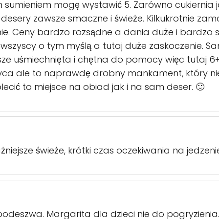
m sumieniem mogę wystawić 5. Zarówno cukiernia j
a i desery zawsze smaczne i świeże. Kilkukrotnie z
e. Ceny bardzo rozsądne a dania duże i bardzo s
nie wszyscy o tym myślą a tutaj duże zaskoczenie.
sze uśmiechnięta i chętna do pomocy więc tutaj 6+
a ale to naprawdę drobny mankament, który nie
cić to miejsce na obiad jak i na sam deser. 🙂
niejsze świeże, krótki czas oczekiwania na jedzen
odeszwa. Margarita dla dzieci nie do pogryzienia.