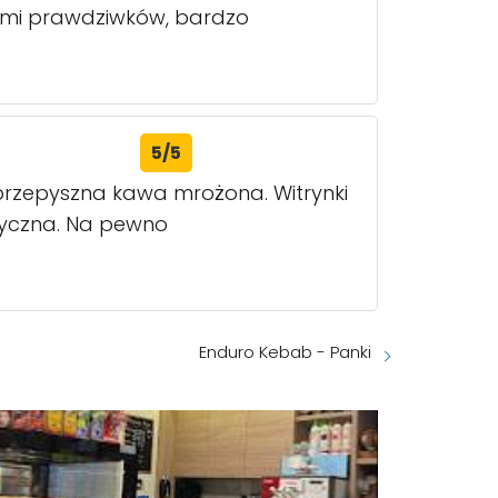
kami prawdziwków, bardzo
5/5
o przepyszna kawa mrożona. Witrynki
atyczna. Na pewno
Enduro Kebab - Panki