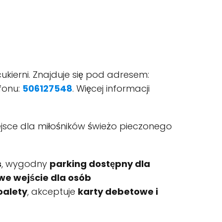
cukierni. Znajduje się pod adresem:
fonu:
506127548
. Więcej informacji
iejsce dla miłośników świeżo pieczonego
s
, wygodny
parking dostępny dla
we wejście dla osób
oalety
, akceptuje
karty debetowe i