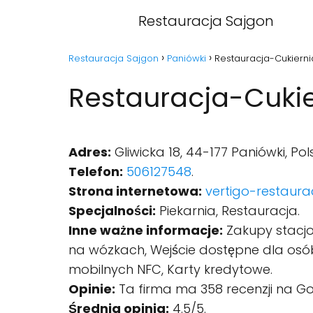
Restauracja Sajgon
Restauracja Sajgon
Paniówki
Restauracja-Cukierni
Restauracja-Cukie
Adres:
Gliwicka 18, 44-177 Paniówki, Pol
Telefon:
506127548
.
Strona internetowa:
vertigo-restaurac
Specjalności:
Piekarnia, Restauracja.
Inne ważne informacje:
Zakupy stacjo
na wózkach, Wejście dostępne dla osób
mobilnych NFC, Karty kredytowe.
Opinie:
Ta firma ma 358 recenzji na Go
Średnia opinia:
4.5/5.