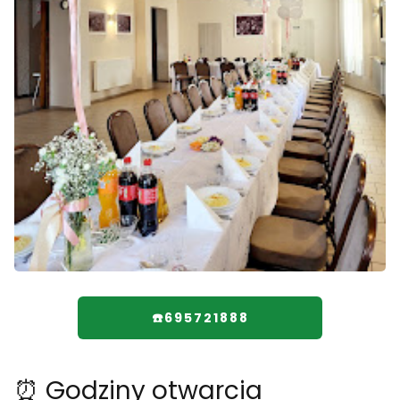
☎️695721888
⏰ Godziny otwarcia