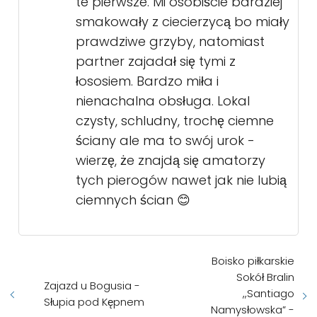
te pierwsze. Mi osobiście bardziej
smakowały z ciecierzycą bo miały
prawdziwe grzyby, natomiast
partner zajadał się tymi z
łososiem. Bardzo miła i
nienachalna obsługa. Lokal
czysty, schludny, trochę ciemne
ściany ale ma to swój urok -
wierzę, że znajdą się amatorzy
tych pierogów nawet jak nie lubią
ciemnych ścian 😊
Boisko piłkarskie
Sokół Bralin
Zajazd u Bogusia -
,,Santiago
Słupia pod Kępnem
Namysłowska” -