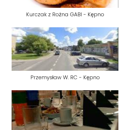
Kurczak z Rożna GABI - Kępno
Przemysław W. RC - Kępno