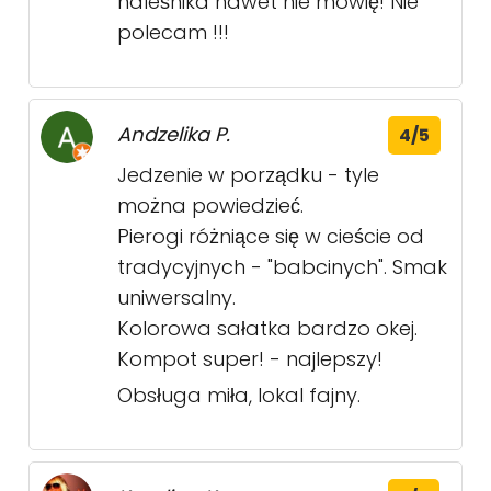
naleśnika nawet nie mówię! Nie
polecam !!!
Andzelika P.
4/5
Jedzenie w porządku - tyle
można powiedzieć.
Pierogi różniące się w cieście od
tradycyjnych - "babcinych". Smak
uniwersalny.
Kolorowa sałatka bardzo okej.
Kompot super! - najlepszy!
Obsługa miła, lokal fajny.