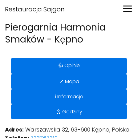
Restauracja Sajgon
Pierogarnia Harmonia
Smaków - Kępno
👍 Opinie
📌 Mapa
ℹ️ Informacje
⏰ Godziny
Adres:
Warszawska 32, 63-600 Kępno, Polska.