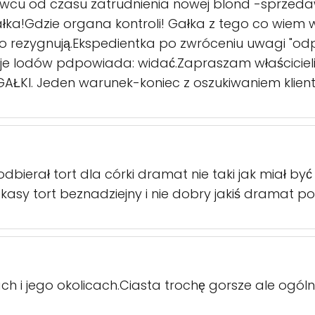
owcu od czasu zatrudnienia nowej blond -sprzeda
gałka!Gdzie organa kontroli! Gałka z tego co wiem
o rezygnują.Ekspedientka po zwróceniu uwagi "odp
je lodów pdpowiada: widać.Zapraszam właścicieli
GAŁKI. Jeden warunek-koniec z oszukiwaniem klie
 odbierał tort dla córki dramat nie taki jak miał 
kasy tort beznadziejny i nie dobry jakiś dramat 
h i jego okolicach.Ciasta trochę gorsze ale ogól