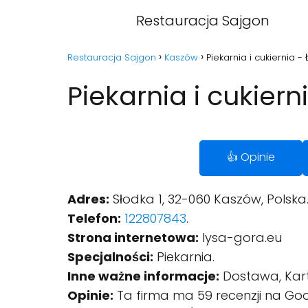
Restauracja Sajgon
Restauracja Sajgon
Kaszów
Piekarnia i cukiernia 
Piekarnia i cukier
👍 Opinie
Adres:
Słodka 1, 32-060 Kaszów, Polska
Telefon:
122807843
.
Strona internetowa:
lysa-gora.eu
Specjalności:
Piekarnia.
Inne ważne informacje:
Dostawa, Kart
Opinie:
Ta firma ma 59 recenzji na Goo