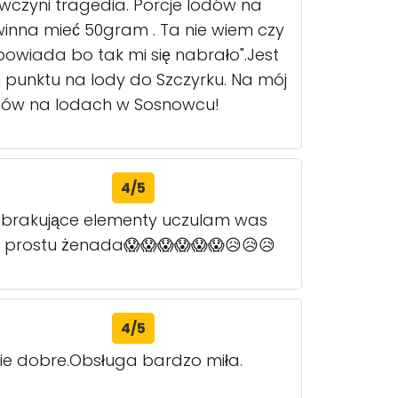
wczyni tragedia. Porcje lodów na
 winna mieć 50gram . Ta nie wiem czy
owiada bo tak mi się nabrało".Jest
 punktu na lody do Szczyrku. Na mój
ntów na lodach w Sosnowcu!
4/5
być brakujące elementy uczulam was
po prostu żenada😱😱😱😱😱😱😥😥😥
4/5
nie dobre.Obsługa bardzo miła.