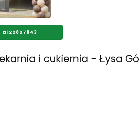
☎️122807843
karnia i cukiernia - Łysa Gó