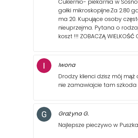
Cukiernio- piekarnia w Sosn
gałki mikroskopijne.Za 2.80 
ma 20. Kupujące osoby częst
nieuprzejma. Pytana o rodza
koszt !!! ZOBACZĄ WIELKOŚĆ 
Iwona
Drodzy klienci dzisz mój mąż
nie zamawiajcie tam szkoda 
Grażyna G.
Najlepsze pieczywo w Puszkac