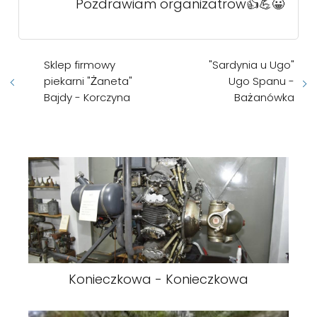
Pozdrawiam organizatrow👍💪😀
Sklep firmowy
"Sardynia u Ugo"
piekarni "Żaneta"
Ugo Spanu -
Bajdy - Korczyna
Bażanówka
Konieczkowa - Konieczkowa