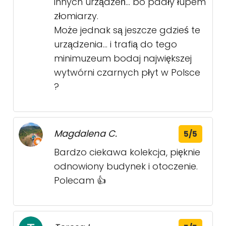
innych urządzeń... bo padły łupem
złomiarzy.
Może jednak są jeszcze gdzieś te
urządzenia... i trafią do tego
minimuzeum bodaj największej
wytwórni czarnych płyt w Polsce
?
Magdalena C.
5/5
Bardzo ciekawa kolekcja, pięknie
odnowiony budynek i otoczenie.
Polecam 👍