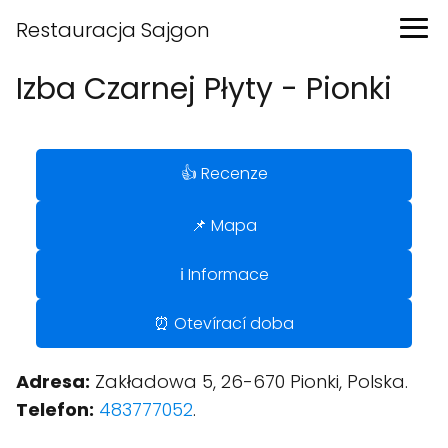
Restauracja Sajgon
Izba Czarnej Płyty - Pionki
👍 Recenze
📌 Mapa
ℹ️ Informace
⏰ Otevírací doba
Adresa:
Zakładowa 5, 26-670 Pionki, Polska.
Telefon:
483777052
.