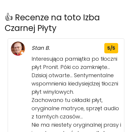
👍 Recenze na toto Izba
Czarnej Płyty
Stan B.
5/5
Interesująca pamiątka po tłoczni
płyt Pronit. Póki co zamknięte...
Dzisiaj otwarte... Sentymentalne
wspomnienia kiedysiejdzej tłoczni
płyt winylowych.
Zachowano tu okładki płyt,
oryginalne matryce, sprzęt audio
z tamtych czasów...
Nie ma niestety oryginalnej prasy i