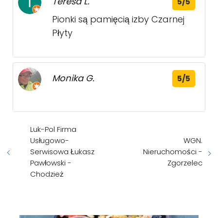
Teresa L.
5/5
Pionki są pamięcią izby Czarnej
Płyty
Monika G.
5/5
Luk-Pol Firma
Usługowo-
WGN.
Serwisowa Łukasz
Nieruchomości -
Pawłowski -
Zgorzelec
Chodzież