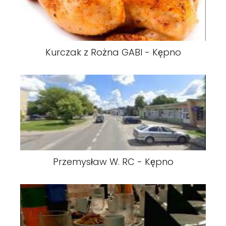
Kurczak z Rożna GABI - Kępno
Przemysław W. RC - Kępno