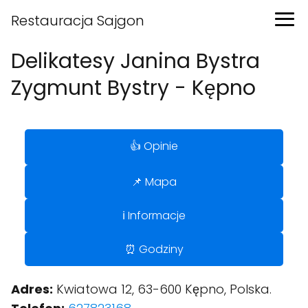
Restauracja Sajgon
Delikatesy Janina Bystra
Zygmunt Bystry - Kępno
👍 Opinie
📌 Mapa
ℹ️ Informacje
⏰ Godziny
Adres:
Kwiatowa 12, 63-600 Kępno, Polska.