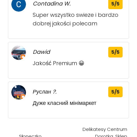
Contadina W.
5/5
Super wszystko swieze i bardzo
dobrej jakości polecam
Dawid
5/5
Jakość Premium 😀
Руслан ?.
5/5
Дуже класний мінімаркет
Delikatesy Centrum
Słoneczko
Dorotka. Sklep