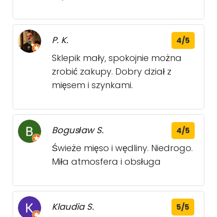
P. K.
4/5
Sklepik mały, spokojnie można
zrobić zakupy. Dobry dział z
mięsem i szynkami.
Bogusław S.
4/5
Świeże mięso i wędliny. Niedrogo.
Miła atmosfera i obsługa
Klaudia S.
5/5