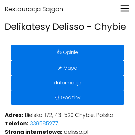
Restauracja Sajgon
Delikatesy Delisso - Chybie
👍 Opinie
📌 Mapa
ℹ️ Informacje
⏰ Godziny
Adres:
Bielska 172, 43-520 Chybie, Polska.
Telefon:
338585277
.
Strona internetowa:
delisso.pl