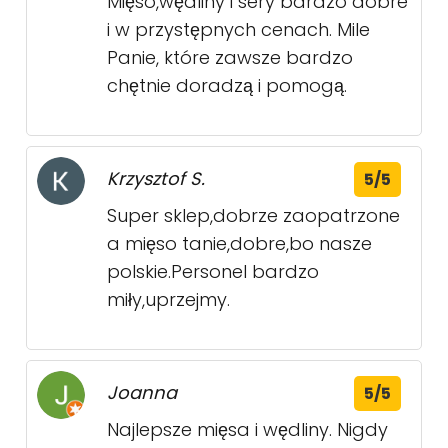
Mięso,wędliny i sery bardzo dobre
i w przystępnych cenach. Mile
Panie, które zawsze bardzo
chętnie doradzą i pomogą.
Krzysztof S.
5/5
Super sklep,dobrze zaopatrzone
a mięso tanie,dobre,bo nasze
polskie.Personel bardzo
miły,uprzejmy.
Joanna
5/5
Najlepsze mięsa i wędliny. Nigdy