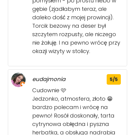
pomysłem - po prostu niebo w
gębie (zjadłabym teraz, ale
daleko dość z mojej prowincji).
Torcik bezowy na deser był
szczytem rozpusty, ale niczego
nie żałuję. I na pewno wrócę przy
okazji wizyty w stolicy.
eudajmonia
5/5
Cudownie 🩷
Jedzonko, atmosfera, złoto 😁
bardzo polecam i wrócę na
pewno! Rosół doskonały, tarta
cytrynowa obłędna i pyszna
herbatka, a obsługa nadrabia