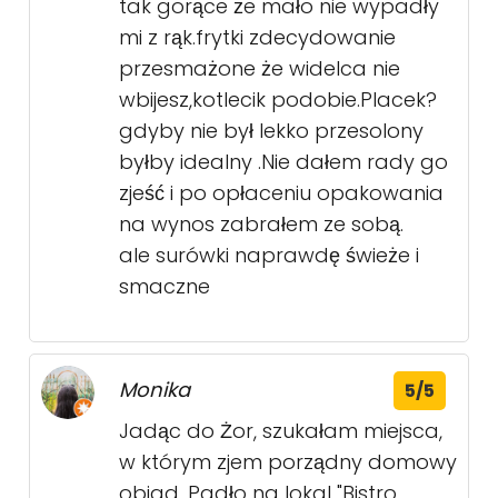
tak gorące że mało nie wypadły
mi z rąk.frytki zdecydowanie
przesmażone że widelca nie
wbijesz,kotlecik podobie.Placek?
gdyby nie był lekko przesolony
byłby idealny .Nie dałem rady go
zjeść i po opłaceniu opakowania
na wynos zabrałem ze sobą.
ale surówki naprawdę świeże i
smaczne
Monika
5/5
Jadąc do Żor, szukałam miejsca,
w którym zjem porządny domowy
obiad. Padło na lokal "Bistro