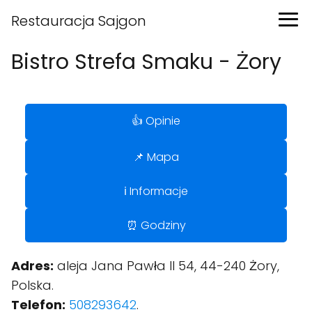
Restauracja Sajgon
Bistro Strefa Smaku - Żory
👍 Opinie
📌 Mapa
ℹ️ Informacje
⏰ Godziny
Adres:
aleja Jana Pawła II 54, 44-240 Żory,
Polska.
Telefon:
508293642
.