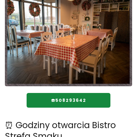
☎️508293642
⏰ Godziny otwarcia Bistro
Strefa Smaku