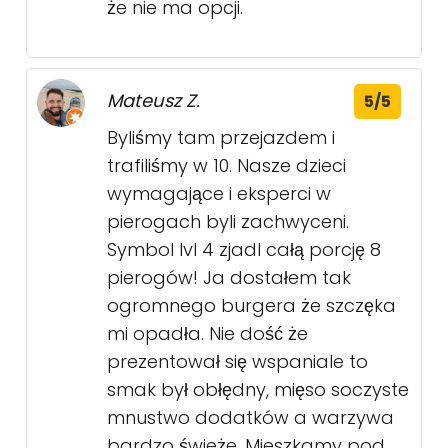
że nie ma opcji.
Mateusz Z.
5/5
Byliśmy tam przejazdem i
trafiliśmy w 10. Nasze dzieci
wymagające i eksperci w
pierogach byli zachwyceni.
Symbol lvl 4 zjadl całą porcję 8
pierogów! Ja dostałem tak
ogromnego burgera że szczęka
mi opadła. Nie dość że
prezentował się wspaniale to
smak był obłędny, mięso soczyste
mnustwo dodatków a warzywa
bardzo świeże. Mieszkamy pod