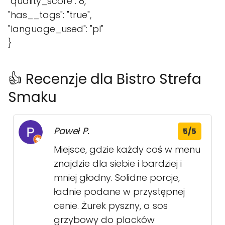
"quality_score": 8,
"has__tags": "true",
"language_used": "pl"
}
👍 Recenzje dla Bistro Strefa
Smaku
Paweł P.
5/5
Miejsce, gdzie każdy coś w menu
znajdzie dla siebie i bardziej i
mniej głodny. Solidne porcje,
ładnie podane w przystępnej
cenie. Żurek pyszny, a sos
grzybowy do placków