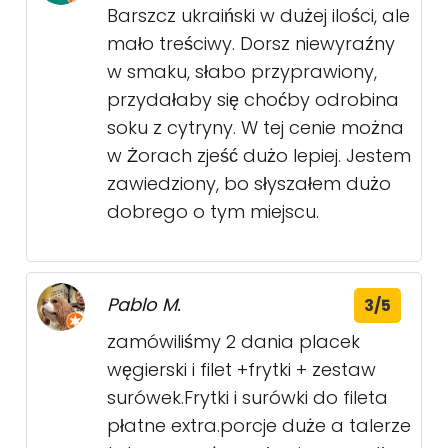
Barszcz ukraiński w dużej ilości, ale
mało treściwy. Dorsz niewyraźny
w smaku, słabo przyprawiony,
przydałaby się choćby odrobina
soku z cytryny. W tej cenie można
w Żorach zjeść dużo lepiej. Jestem
zawiedziony, bo słyszałem dużo
dobrego o tym miejscu.
Pablo M.
3/5
zamówiliśmy 2 dania placek
węgierski i filet +frytki + zestaw
surówek.Frytki i surówki do fileta
płatne extra.porcje duże a talerze